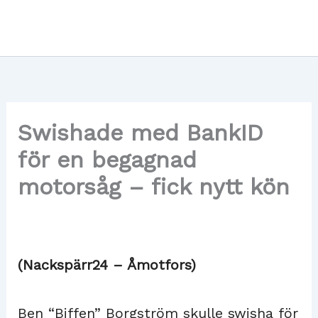
Hoppa
till
innehåll
Swishade med BankID
för en begagnad
motorsåg – fick nytt kön
(Nackspärr24 – Åmotfors)
Ben “Biffen” Borgström skulle swisha för