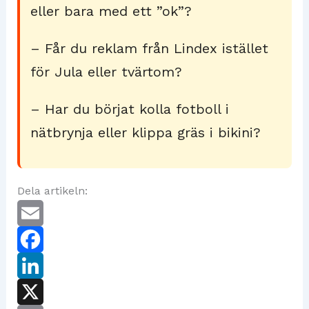
eller bara med ett ”ok”?
– Får du reklam från Lindex istället
för Jula eller tvärtom?
– Har du börjat kolla fotboll i
nätbrynja eller klippa gräs i bikini?
Dela artikeln:
E
m
F
a
a
L