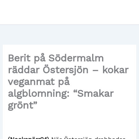
Hoppa
till
innehåll
Berit på Södermalm
räddar Östersjön – kokar
veganmat på
algblomning: “Smakar
grönt”