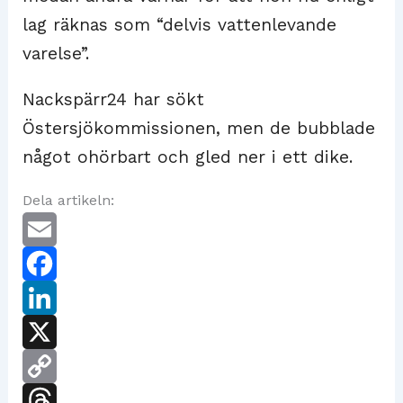
lag räknas som “delvis vattenlevande
varelse”.
Nackspärr24 har sökt
Östersjökommissionen, men de bubblade
något ohörbart och gled ner i ett dike.
Dela artikeln:
E
m
F
a
a
L
i
c
i
X
l
e
n
C