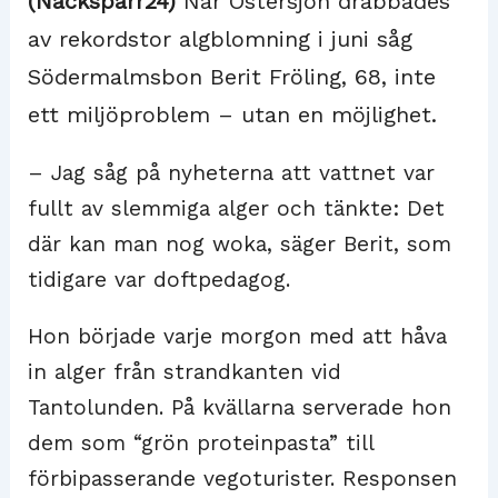
(Nackspärr24)
När Östersjön drabbades
av rekordstor algblomning i juni såg
Södermalmsbon Berit Fröling, 68, inte
ett miljöproblem – utan en möjlighet.
– Jag såg på nyheterna att vattnet var
fullt av slemmiga alger och tänkte: Det
där kan man nog woka, säger Berit, som
tidigare var doftpedagog.
Hon började varje morgon med att håva
in alger från strandkanten vid
Tantolunden. På kvällarna serverade hon
dem som “grön proteinpasta” till
förbipasserande vegoturister. Responsen